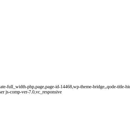
late-full_width-php,page,page-id-14468,wp-theme-bridge,,qode-title
er js-comp-ver-7.0,vc_responsive